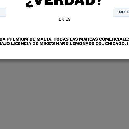
+
NO T
EN
ES
IDA PREMIUM DE MALTA. TODAS LAS MARCAS COMERCIALES
BAJO LICENCIA DE MIKE’S HARD LEMONADE CO., CHICAGO, I