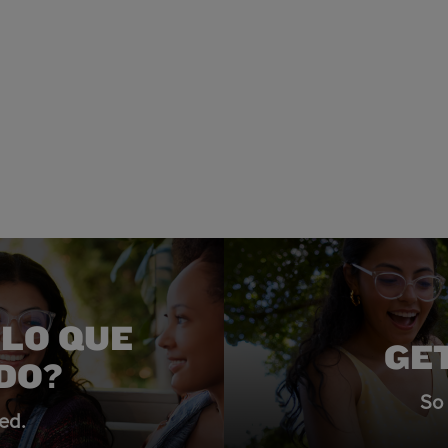
LO QUE
GE
DO?
So 
ed.