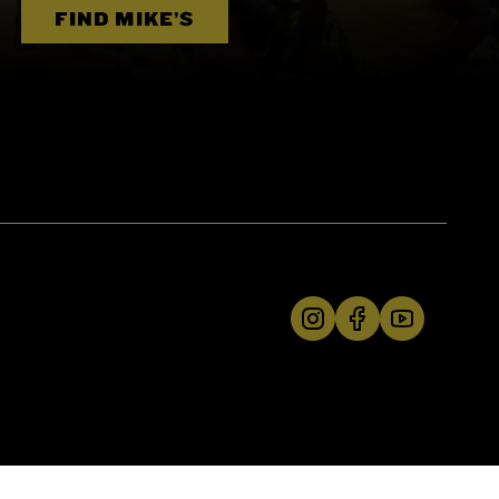
FIND MIKE’S