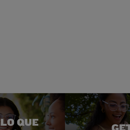
LO QUE
GE