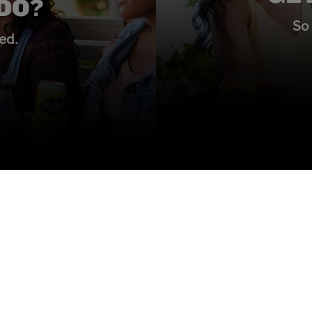
DO?
So 
ed.
Preguntas Frecuentes
Privacidad
Contacto
Terminos Y Condiciones
Carreras
Venda Mi Información Personal
Nuestra historia
Preferencias de privacidad