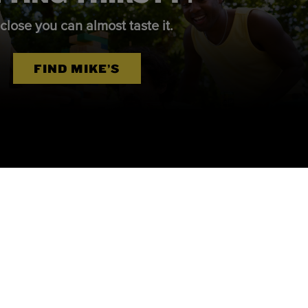
close you can almost taste it.
FIND MIKE’S